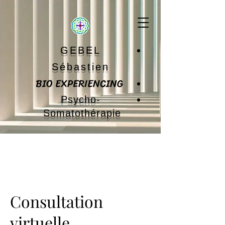
GEBEL
Sébastien
BIO EXPERIENCING
Psycho-
Somatothérapie
Consultation
virtuelle